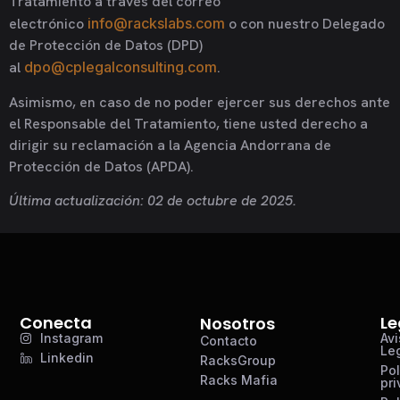
Tratamiento a través del correo
electrónico
info@rackslabs.com
o con nuestro Delegado
de Protección de Datos (DPD)
al
dpo@cplegalconsulting.com
.
Asimismo, en caso de no poder ejercer sus derechos ante
el Responsable del Tratamiento, tiene usted derecho a
dirigir su reclamación a la Agencia Andorrana de
Protección de Datos (APDA).
Última actualización: 02 de octubre de 2025.
Conecta
Le
Nosotros
Instagram
Avi
Contacto
Le
Linkedin
RacksGroup
Pol
Racks Mafia
pri