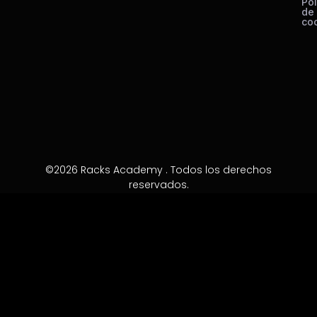
Pol
de
co
©2026 Racks Academy . Todos los derechos
reservados.